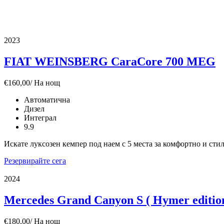
2023
FIAT WEINSBERG CaraCore 700 MEG
€
160,00
/ На нощ
Автоматична
Дизел
Интеграл
9.9
Искате луксозен кемпер под наем с 5 места за комфортно и ст
Резервирайте сега
2024
Mercedes Grand Canyon S ( Hymer edition
€
180,00
/ На нощ