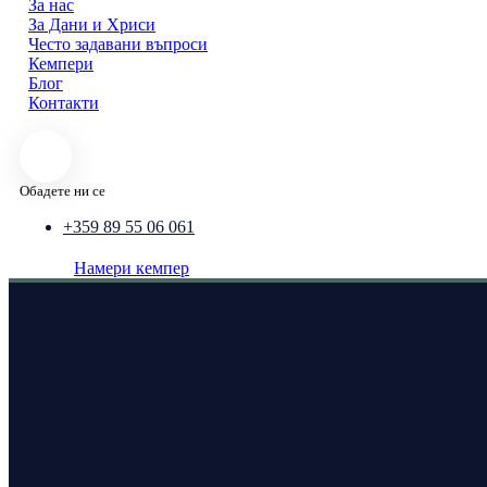
За нас
За Дани и Хриси
Често задавани въпроси
Кемпери
Блог
Контакти
Обадете ни се
+359 89 55 06 061
Намери кемпер