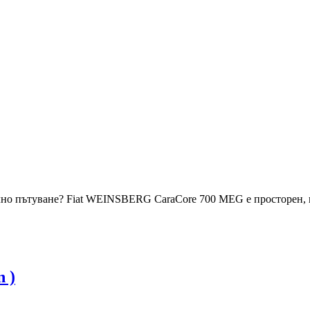
илно пътуване? Fiat WEINSBERG CaraCore 700 MEG е просторен, 
 )