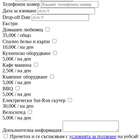
Телефонен номер
Дата за взимане
Drop-off Date
Екстри
Домашен любимец
35,00
€
/
общо
Спално бельо и кърпи
10,00
€
/
на ден
Кухненско оборудване
5,00
€
/
на ден
Кафе машина
2,50
€
/
на ден
Къмпинг оборудване
5,00
€
/
на ден
BBQ
5,00
€
/
на ден
Електрически Sur-Ron скутер
30,00
€
/
на ден
Велосипед
5,00
€
/
на ден
Допълнителна информация
Прочетох и се съгласявам с
условията за ползване
на уебсай