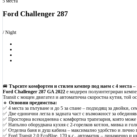
5 места
Ford Challenger 287
/ Night
🚐
Търсите комфортен и стилен кемпер под наем с 4 места –
Ford Challenger 287 GA 2022
е модерен полуинтегриран кемпер
Transit с мощен двигател и автоматична скоростна кутия, той о
🔹
Основни предимства:
✅ 4 места за пътуване и до 5 за спане – подходящ за двойки, с
✅ Две единични легла в задната част с възможност за обединяв
✅ Просторна всекидневна с комфортна трапезария, която може
✅ Напълно оборудвана кухня с 2-горелков котлон, мивка и гол
✅ Отделна баня и душ кабина – максимално удобство и лично 
✅ Ford Transit 2.0 EcoBlue, 170 к.с., автоматик – динамично и