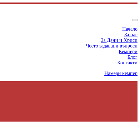
Начало
За нас
За Дани и Хриси
Често задавани въпроси
Кемпери
Блог
Контакти
Намери кемпер