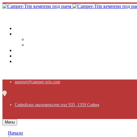
support@camper-trip.com
Софийски околовръстен път 935, 1359 София
Menu
Начало