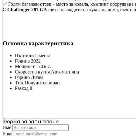
✅ Голям багажен отсек – място за колела, къмпинг оборудване
С
Challenger 287 GA
ще се насладите на лукса на дома, съчета
Основна характеристика
Пътници
5 места
Година
2022
Мощност
170 к.с.
Скоростна кутия
Автоматична
Гориво
Дизел
Тип
Полуинтегриран
Разход
8
Форма за запитване
Име
Email