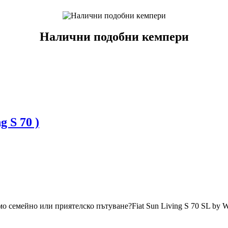
Налични подобни кемпери
 S 70 )
мо семейно или приятелско пътуване?Fiat Sun Living S 70 SL by