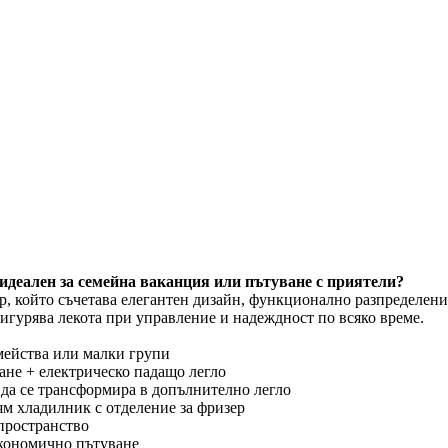
 идеален за семейна ваканция или пътуване с приятели?
, който съчетава елегантен дизайн, функционално разпределени
сигурява лекота при управление и надеждност по всяко време.
емейства или малки групи
ане + електрическо падащо легло
 да се трансформира в допълнително легло
ям хладилник с отделение за фризер
пространство
 икономично пътуване