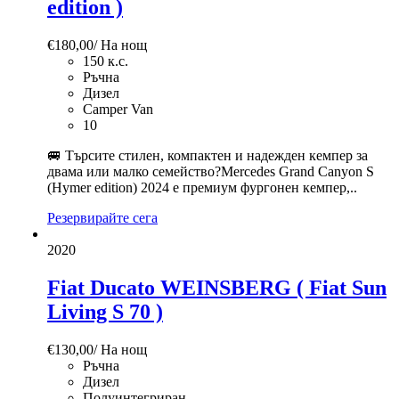
edition )
€
180,00
/ На нощ
150 к.с.
Ръчна
Дизел
Camper Van
10
🚐 Търсите стилен, компактен и надежден кемпер за
двама или малко семейство?Mercedes Grand Canyon S
(Hymer edition) 2024 е премиум фургонен кемпер,..
Резервирайте сега
2020
Fiat Ducato WEINSBERG ( Fiat Sun
Living S 70 )
€
130,00
/ На нощ
Ръчна
Дизел
Полуинтегриран