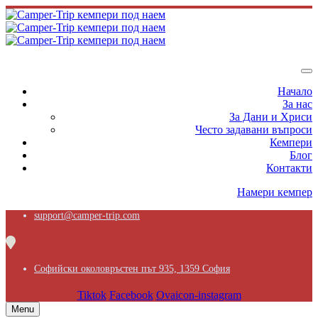
Начало
За нас
За Дани и Хриси
Често задавани въпроси
Кемпери
Блог
Контакти
Намери кемпер
support@camper-trip.com
Софийски околовръстен път 935, 1359 София
Tiktok
Facebook
Ovaicon-instagram
Menu