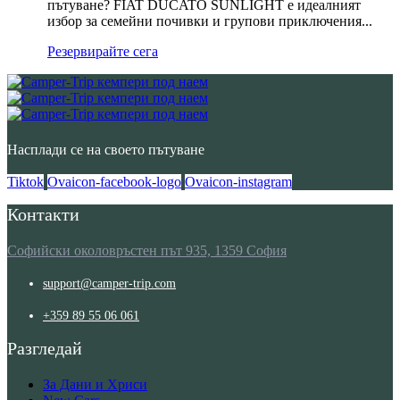
пътуване? FIAT DUCATO SUNLIGHT е идеалният
избор за семейни почивки и групови приключения...
Резервирайте сега
Насплади се на своето пътуване
Tiktok
Ovaicon-facebook-logo
Ovaicon-instagram
Контакти
Софийски околовръстен път 935, 1359 София
support@camper-trip.com
+359 89 55 06 061
Разгледай
За Дани и Хриси