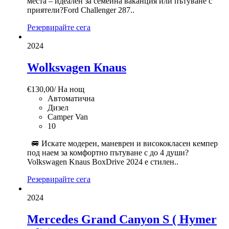
места – идеален за семейна ваканция или пътуване с
приятели?Ford Challenger 287..
Резервирайте сега
2024
Wolksvagen Кnaus
€
130,00
/ На нощ
Автоматична
Дизел
Camper Van
10
🚐 Искате модерен, маневрен и висококласен кемпер
под наем за комфортно пътуване с до 4 души?
Volkswagen Knaus BoxDrive 2024 е стилен..
Резервирайте сега
2024
Mercedes Grand Canyon S ( Hymer