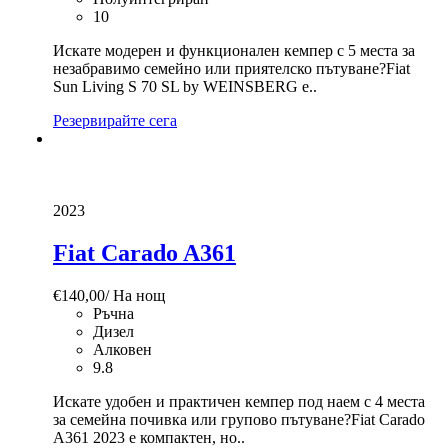
10
Искате модерен и функционален кемпер с 5 места за
незабравимо семейно или приятелско пътуване?Fiat
Sun Living S 70 SL by WEINSBERG е..
Резервирайте сега
2023
Fiat Carado A361
€
140,00
/ На нощ
Ръчна
Дизел
Алковен
9.8
Искате удобен и практичен кемпер под наем с 4 места
за семейна почивка или групово пътуване?Fiat Carado
A361 2023 е компактен, но..