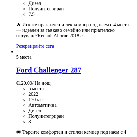
Дизел
Полуинтегриран
7.5
🔥 Искате практичен и лек кемпер под наем с 4 места
— идеален за гъвкаво семейно или приятелско
пътуване?Renault Ahorne 2018 е..
Резервирайте сега
5 места
Ford Challenger 287
€
120,00
/ На нощ
5 места
2022
170 к.с.
Автоматична
Дизел
Полуинтегриран
8
🚐 Търсите комфортен и стилен кемпер под наем с 4